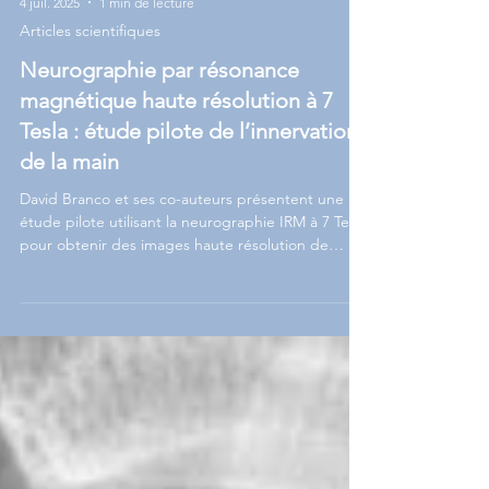
4 juil. 2025
1 min de lecture
Articles scientifiques
Neurographie par résonance
magnétique haute résolution à 7
Tesla : étude pilote de l’innervation
de la main
David Branco et ses co-auteurs présentent une
étude pilote utilisant la neurographie IRM à 7 Tesla
pour obtenir des images haute résolution de
l’innervation de la main. Cette avancée promet
une meilleure compréhension et un diagnostic
plus précis des pathologies nerveuses
périphériques. Découvrez l’étude complète pour
en savoir plus.