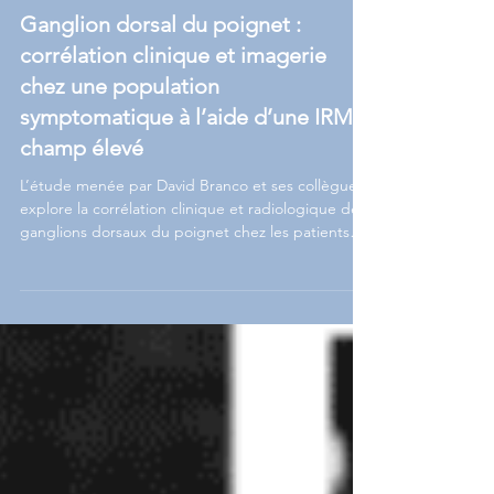
Articles scientifiques
Ganglion dorsal du poignet :
corrélation clinique et imagerie
chez une population
symptomatique à l’aide d’une IRM à
champ élevé
L’étude menée par David Branco et ses collègues
explore la corrélation clinique et radiologique des
ganglions dorsaux du poignet chez les patients
symptomatiques, grâce à l’imagerie par IRM haute
résolution. Cette recherche améliore la
compréhension et le diagnostic de cette
pathologie fréquente. Découvrez tous les détails
dans l’étude complète.