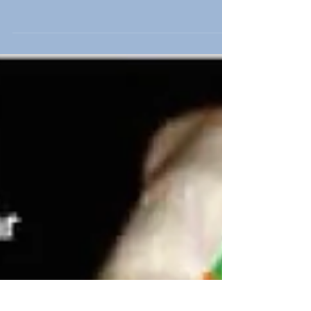
Cet article étudie l’utilisation des séquences IRM
mFFE, qui reproduisent les images scanner, pour
mieux détecter les fractures vertébrales sans
exposition aux rayons X. Cette méthode s’avère
efficace et prometteuse pour le diagnostic.